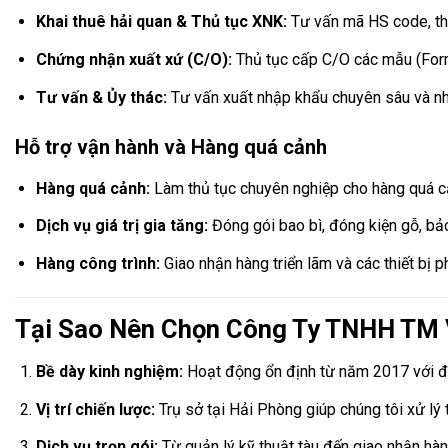
Khai thuê hải quan & Thủ tục XNK:
Tư vấn mã HS code, thu
Chứng nhận xuất xứ (C/O):
Thủ tục cấp C/O các mẫu (Form 
Tư vấn & Ủy thác:
Tư vấn xuất nhập khẩu chuyên sâu và nhậ
Hỗ trợ vận hành và Hàng quá cảnh
Hàng quá cảnh:
Làm thủ tục chuyên nghiệp cho hàng quá 
Dịch vụ giá trị gia tăng:
Đóng gói bao bì, đóng kiện gỗ, bảo
Hàng công trình:
Giao nhận hàng triển lãm và các thiết bị p
Tại Sao Nên Chọn Công Ty TNHH TM 
Bề dày kinh nghiệm:
Hoạt động ổn định từ năm 2017 với độ
Vị trí chiến lược:
Trụ sở tại Hải Phòng giúp chúng tôi xử lý 
Dịch vụ trọn gói:
Từ quản lý kỹ thuật tàu đến giao nhận hàn