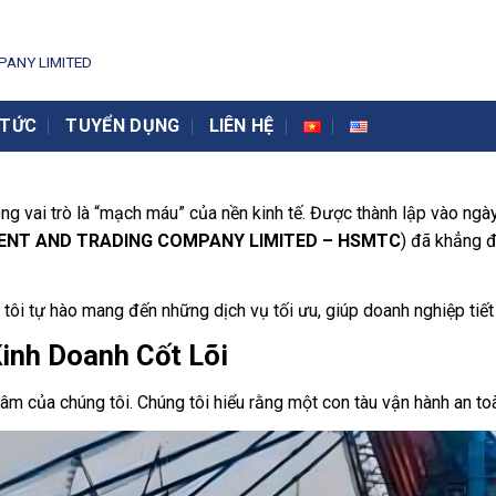
ANY LIMITED
 TỨC
TUYỂN DỤNG
LIÊN HỆ
óng vai trò là “mạch máu” của nền kinh tế. Được thành lập vào ng
ENT AND TRADING COMPANY LIMITED – HSMTC
) đã khẳng đ
 tôi tự hào mang đến những dịch vụ tối ưu, giúp doanh nghiệp tiết
Kinh Doanh Cốt Lõi
âm của chúng tôi. Chúng tôi hiểu rằng một con tàu vận hành an toà