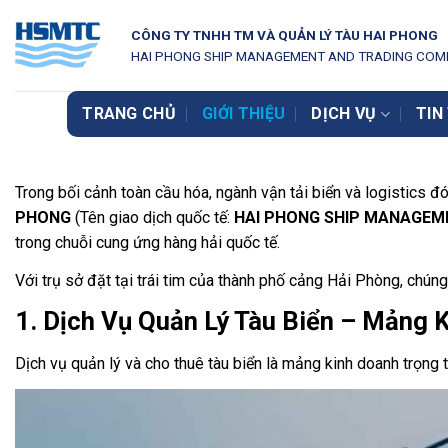
Bỏ
CÔNG TY TNHH TM VÀ QUẢN LÝ TÀU HAI PHONG
qua
HAI PHONG SHIP MANAGEMENT AND TRADING COMP
nội
dung
TRANG CHỦ
GIỚI THIỆU
DỊCH VỤ
TIN
Trong bối cảnh toàn cầu hóa, ngành vận tải biển và logistics đ
PHONG
(Tên giao dịch quốc tế:
HAI PHONG SHIP MANAGEM
trong chuỗi cung ứng hàng hải quốc tế.
Với trụ sở đặt tại trái tim của thành phố cảng Hải Phòng, chúng
1. Dịch Vụ Quản Lý Tàu Biển – Mảng 
Dịch vụ quản lý và cho thuê tàu biển là mảng kinh doanh trọng t