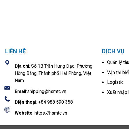
LIÊN HỆ
DỊCH VỤ
Quản lý tàu
Địa chỉ
: Số 1B Trần Hưng Đạo, Phường
Vận tải biể
Hồng Bàng, Thành phố Hải Phòng, Việt
Nam.
Logistic
Email
:
shipping@hsmtc.vn
Xuất nhập
Điện thoại
: +84 988 590 358
Website
: https://hsmtc.vn